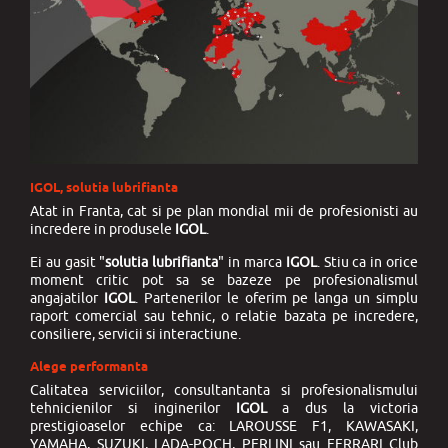
IGOL, solutia lubrifianta
Atat in Franta, cat si pe plan mondial mii de profesionisti au
incredere in produsele
IGOL
.
Ei au gasit "
solutia lubrifianta
" in marca
IGOL
. Stiu ca in orice
moment critic pot sa se bazeze pe profesionalismul
angajatilor
IGOL
. Partenerilor le oferim pe langa un simplu
raport comercial sau tehnic, o relatie bazata pe incredere,
consiliere, servicii si interactiune.
Alege performanta
Calitatea serviciilor, consultantanta si profesionalismului
tehnicienilor si inginerilor
IGOL
a dus la victoria
prestigioaselor echipe ca: LAROUSSE F1, KAWASAKI,
YAMAHA, SUZUKI, LADA-POCH, PERLINI sau FERRARI Club