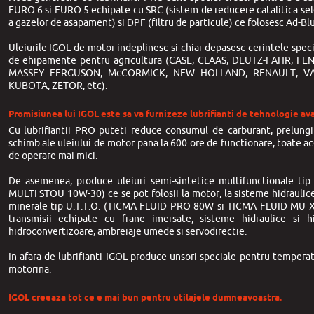
EURO 6 si EURO 5 echipate cu SRC (sistem de reducere catalitica sele
a gazelor de asapament) si DPF (filtru de particule) ce folosesc Ad-Bl
Uleiurile IGOL de motor indeplinesc si chiar depasesc cerintele specif
de ehipamente pentru agricultura (CASE, CLAAS, DEUTZ-FAHR, F
MASSEY FERGUSON, McCORMICK, NEW HOLLAND, RENAULT, VAL
KUBOTA, ZETOR, etc).
Promisiunea lui IGOL este sa va furnizeze lubrifianti de tehnologie av
Cu lubrifiantii PRO puteti reduce consumul de carburant, prelungi 
schimb ale uleiului de motor pana la 600 ore de functionare, toate ac
de operare mai mici.
De asemenea, produce uleiuri semi-sintetice multifunctionale ti
MULTI STOU 10W-30) ce se pot folosii la motor, la sisteme hidraulice s
minerale tip U.T.T.O. (TICMA FLUID PRO 80W si TICMA FLUID MU X
transmisii echipate cu frane imersate, sisteme hidraulice si hi
hidroconvertizoare, ambreiaje umede si servodirectie.
In afara de lubrifianti IGOL produce unsori speciale pentru temperatur
motorina.
IGOL creeaza tot ce e mai bun pentru utilajele dumneavoastra.