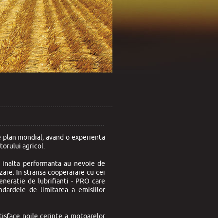
pe plan mondial, avand o experienta
torului agricol.
de inalta performanta au nevoie de
izare. In stransa cooperarare cu cei
eneratie de lubrifianti - PRO care
ndardele de limitarea a emisiilor
tisface noile cerinte a motoarelor