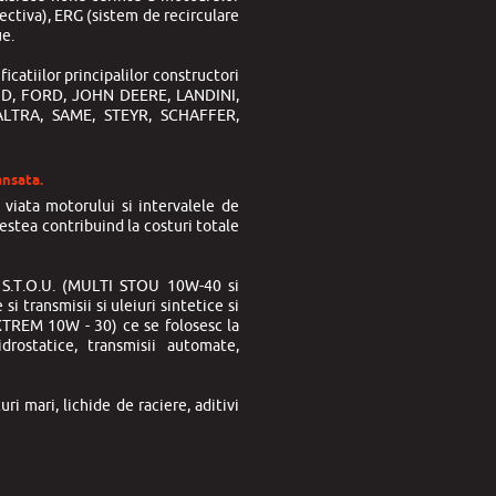
ctiva), ERG (sistem de recirculare
ue.
icatiilor principalilor constructori
END, FORD, JOHN DEERE, LANDINI,
TRA, SAME, STEYR, SCHAFFER,
ansata.
viata motorului si intervalele de
estea contribuind la costuri totale
p S.T.O.U. (MULTI STOU 10W-40 si
i transmisii si uleiuri sintetice si
TREM 10W - 30) ce se folosesc la
drostatice, transmisii automate,
i mari, lichide de raciere, aditivi