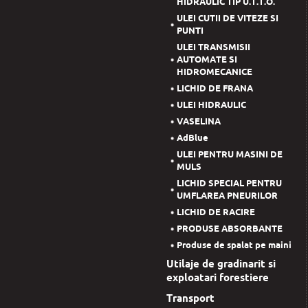
HIDRAULIC TIP U.T.T.O.
ULEI CUTII DE VITEZE SI
PUNTI
ULEI TRANSMISII
AUTOMATE SI
HIDROMECANICE
LICHID DE FRANA
ULEI HIDRAULIC
VASELINA
AdBlue
ULEI PENTRU MASINI DE
MULS
LICHID SPECIAL PENTRU
UMFLAREA PNEURILOR
LICHID DE RACIRE
PRODUSE ABSORBANTE
Produse de spalat pe maini
Utilaje de gradinarit si
exploatari forestiere
Transport