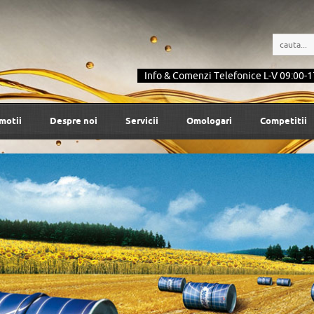
Info & Comenzi Telefonice L-V 09:00-1
motii
Despre noi
Servicii
Omologari
Competitii