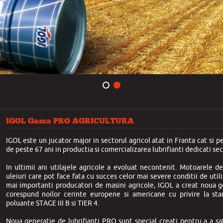
IGOL Gama PRO AGRICULTURA
IGOL este un jucator major in sectorul agricol atat in Franta cat si 
de peste 67 ani in productia si comercializarea lubrifianti dedicati sec
In ultimii ani utilajele agricole a evoluat necontenit. Motoarele 
uleiuri care pot face fata cu succes celor mai severe conditii de util
mai importanti producatori de masini agricole, IGOL a creat noua g
corespund noilor cerinte europene si americane cu privire la sta
poluante STAGE III B si TIER 4.
Noua generatie de lubrifianti PRO sunt special creati pentru a a sa