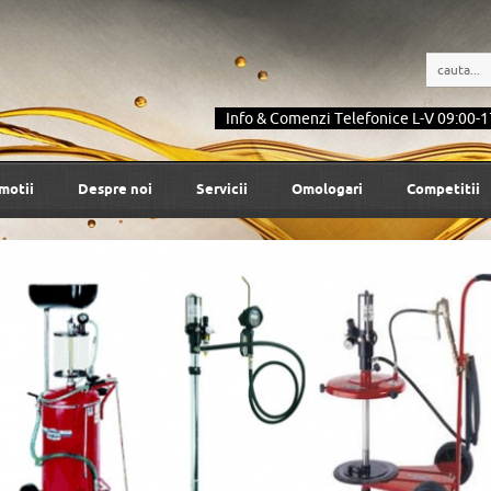
Info & Comenzi Telefonice L-V 09:00-1
motii
Despre noi
Servicii
Omologari
Competitii