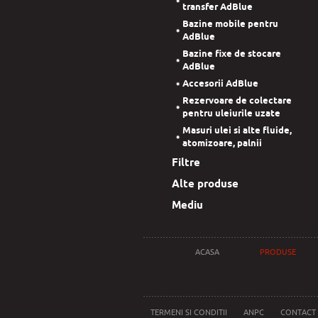
transfer AdBlue
Bazine mobile pentru
AdBlue
Bazine fixe de stocare
AdBlue
Accesorii AdBlue
Rezervoare de colectare
pentru uleiurile uzate
Masuri ulei si alte fluide,
atomizoare, palnii
Filtre
Alte produse
Mediu
ACASA
PRODUSE
TERMENI SI CONDITII
ANPC
CONTACT