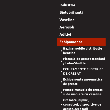
Industrie
Biolubrifianti
Vaseline
Aerosoli
Aditivi
Echipamente
Bazine mobile distributie
benzina
Pistoale de gresat standard
/ Lube-Shuttle
ECHIPAMENTE ELECTRICE
DE GRESAT
Echipamente pneumatice
de gresat
Pompe manuale de gresat
si de umplere cu vaselina
Gresoare, nipluri,
conectori, dispozitive de
gresat, accesorii