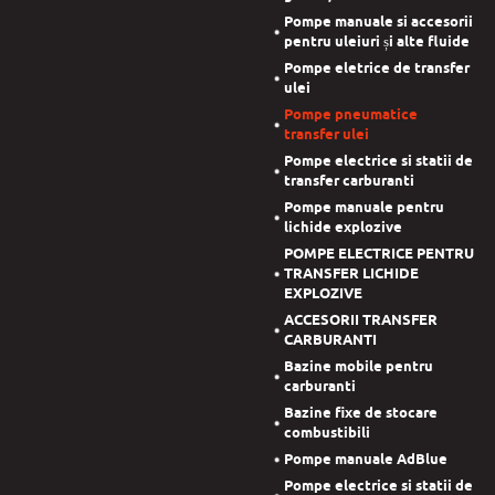
Pompe manuale si accesorii
pentru uleiuri și alte fluide
Pompe eletrice de transfer
ulei
Pompe pneumatice
transfer ulei
Pompe electrice si statii de
transfer carburanti
Pompe manuale pentru
lichide explozive
POMPE ELECTRICE PENTRU
TRANSFER LICHIDE
EXPLOZIVE
ACCESORII TRANSFER
CARBURANTI
Bazine mobile pentru
carburanti
Bazine fixe de stocare
combustibili
Pompe manuale AdBlue
Pompe electrice si statii de